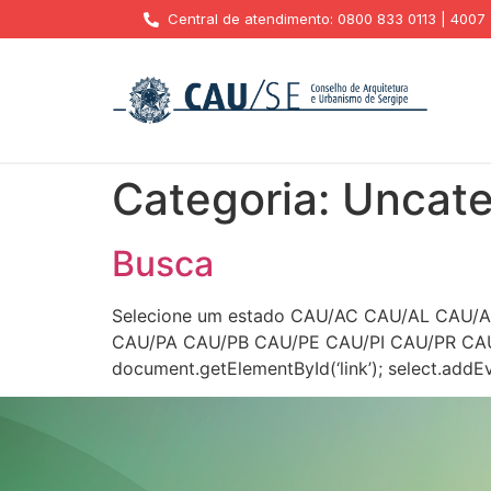
Central de atendimento: 0800 833 0113 | 4007
Categoria:
Uncate
Busca
Selecione um estado CAU/AC CAU/AL CA
CAU/PA CAU/PB CAU/PE CAU/PI CAU/PR CAU
document.getElementById(‘link’); select.addEvent