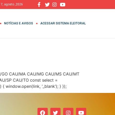
, 7, agosto ,2026
NOTÍCIAS E AVISOS
ACESSAR SISTEMA ELEITORAL
AU/GO CAU/MA CAU/MG CAU/MS CAU/MT
/SP CAU/TO const select =
 { window.open(link, ‘_blank’); } });