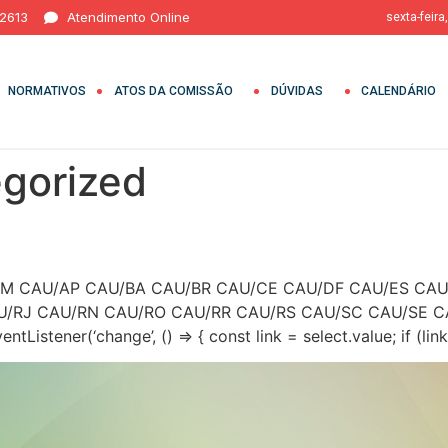
 2613
Atendimento Online
sexta-feira
NORMATIVOS
ATOS DA COMISSÃO
DÚVIDAS
CALENDÁRIO
gorized
U/AM CAU/AP CAU/BA CAU/BR CAU/CE CAU/DF CAU/ES C
/RJ CAU/RN CAU/RO CAU/RR CAU/RS CAU/SC CAU/SE CAU
Listener(‘change’, () => { const link = select.value; if (link)